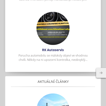
Číst více
RK Autoservis řeší závadu od
první kontroly až po bezpečný
návrat vozu na silnici
Porucha automobilu se málokdy objeví ve
vhodnou chvíli. Někdy na ni upozorní
kontrolka, neobvyklý zvuk nebo změna při
řízení, jindy auto přestane…
RK Autoservis
Porucha automobilu se málokdy objeví ve vhodnou
Číst více
chvíli. Někdy na ni upozorní kontrolka, neobvyklý…
AKTUÁLNÍ ČLÁNKY
Plochá střecha není rovná:
spádování, hydroizolace a