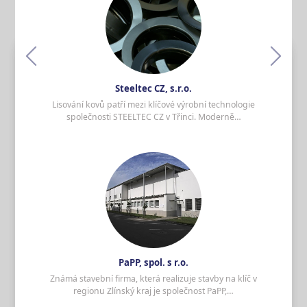
Lisování kovů s vysokou přesností
pro velkosériovou výrobu
Lisování kovů patří mezi klíčové výrobní
technologie společnosti STEELTEC CZ v Třinci.
Moderně vybavená lisovna umožňuje
efektivní zpracování…
Steeltec CZ, s.r.o.
Lisování kovů patří mezi klíčové výrobní technologie
Číst více
společnosti STEELTEC CZ v Třinci. Moderně…
Zkušená stavební firma pro
rodinné, občanské stavby i
průmyslové objekty - kompletní
stavební práce, výstavba na klíč
Známá stavební firma, která realizuje stavby
na klíč v regionu Zlínský kraj je společnost
PaPP, spol. s r.o. Uherské Hradiště. Zajistí
PaPP, spol. s r.o.
kompletní…
Známá stavební firma, která realizuje stavby na klíč v
regionu Zlínský kraj je společnost PaPP,…
Číst více