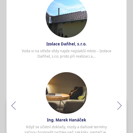
spádování, hydroizolace a
klempířské detaily rozhodují, kam
zmizí déšť
Voda si na střeše vždy najde nejslabší místo –
Izolace Daňhel, s.r.o. proto při realizaci a
rekonstrukci plochých střech nesází pouze
Izolace Daňhel, s.r.o.
na…
Voda si na střeše vždy najde nejslabší místo – Izolace
Daňhel, s.r.o. proto při realizaci a…
Číst více
Daně nejsou místo pro odhad:
Ing. Marek Hanáček mění
účetnictví v systém, o který se
podnikání může opřít
Když se účetní doklady, mzdy a daňové
termíny začnou hromadit rychleji než zakázky,
nestačí je pouze „nějak zpracovat“ –
Ing. Marek Hanáček
certifikovaný daňový poradce…
Když se účetní doklady, mzdy a daňové termíny
začnou hromadit rychleji než zakázky, nestačí je…