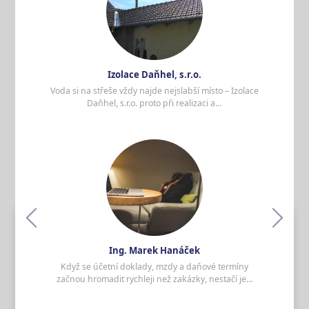
klempířské detaily rozhodují, kam
zmizí déšť
Voda si na střeše vždy najde nejslabší místo –
Izolace Daňhel, s.r.o. proto při realizaci a
rekonstrukci plochých střech nesází pouze
Izolace Daňhel, s.r.o.
na…
Voda si na střeše vždy najde nejslabší místo – Izolace
Daňhel, s.r.o. proto při realizaci a…
Číst více
Daně nejsou místo pro odhad:
Ing. Marek Hanáček mění
účetnictví v systém, o který se
podnikání může opřít
Když se účetní doklady, mzdy a daňové
termíny začnou hromadit rychleji než zakázky,
nestačí je pouze „nějak zpracovat“ –
Ing. Marek Hanáček
certifikovaný daňový poradce…
Když se účetní doklady, mzdy a daňové termíny
začnou hromadit rychleji než zakázky, nestačí je…
Číst více