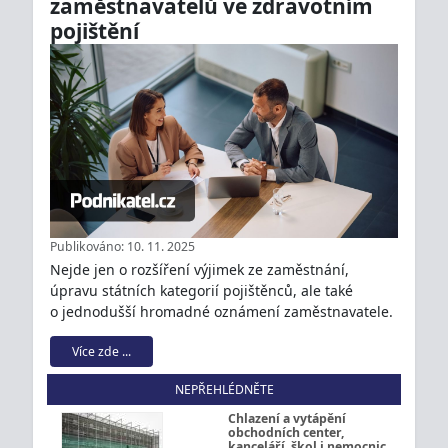
zaměstnavatelů ve zdravotním
pojištění
Publikováno: 10. 11. 2025
Nejde jen o rozšíření výjimek ze zaměstnání,
úpravu státních kategorií pojištěnců, ale také
o jednodušší hromadné oznámení zaměstnavatele.
Více zde ...
NEPŘEHLÉDNĚTE
Chlazení a vytápění
obchodních center,
kanceláří, škol i nemocnic