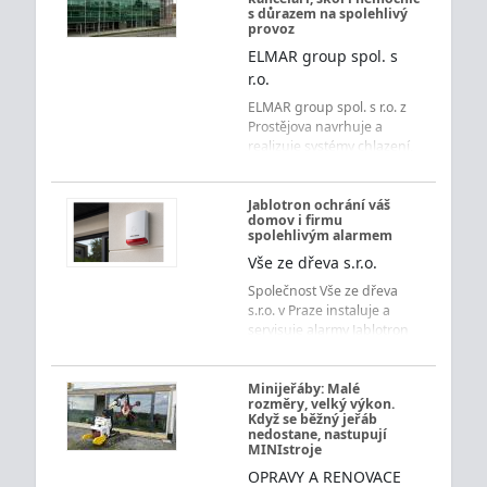
s důrazem na spolehlivý
provoz
ELMAR group spol. s
r.o.
ELMAR group spol. s r.o. z
Prostějova navrhuje a
realizuje systémy chlazení,
vytápění, vzduchotechniky
a měření s regulací pro
obchodní centra,
Jablotron ochrání váš
domov i firmu
kancelářské budovy, školy,
spolehlivým alarmem
nemocnice i ubytovací
Vše ze dřeva s.r.o.
zařízení s důrazem na
úsporu energií a spolehlivý
Společnost Vše ze dřeva
provoz.
s.r.o. v Praze instaluje a
servisuje alarmy Jablotron
pro byty, domy i firmy.
Získejte přehledné
ovládání, rychlé
Minijeřáby: Malé
rozměry, velký výkon.
upozornění a jistotu každý
Když se běžný jeřáb
den.
nedostane, nastupují
MINIstroje
OPRAVY A RENOVACE