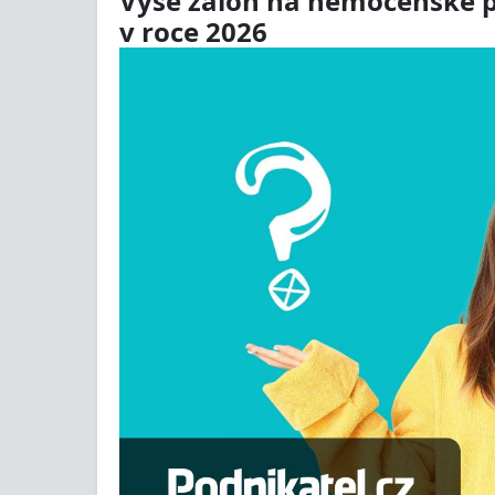
Výše záloh na nemocenské po
v roce 2026