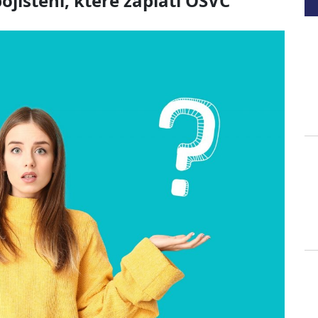
jištění, které zaplatí OSVČ