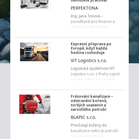
nemůžete pracovat
PERFEKTONA
Ing. Jana Tonová –
poradkyně pro finance a
pojištění z Perfektony
pomáhá podnikatelům v
Praze, Mníšku pod Brdy a
Středočeském kraji chránit
Expresní přeprava po
Evropě, když každá
příjem při nemoci, úrazu či
hodina rozhoduje
pracovní neschopnosti.
ViT Logistics s.r.o.
Logistická společnost ViT
Logistics s.r.o. z Prahy zajistí
rychlou přepravu zásilek
po České republice i
Evropě. Získejte pružné
řešení, průběžné
Frézování kanalizace –
odstranění kořenů,
informace a doručení bez
tvrdých usazenin a
zbytečných prodlev.
zarostlého potrubí
BLAPIC s.r.o.
Prorůstají kořeny do
kanalizace nebo je potrubí
zanesené tvrdými