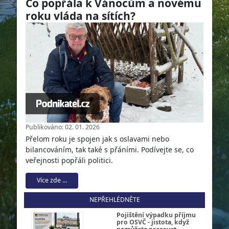
Co popřála k Vánocům a novému
roku vláda na sítích?
Publikováno: 02. 01. 2026
Přelom roku je spojen jak s oslavami nebo
bilancováním, tak také s přáními. Podívejte se, co
veřejnosti popřáli politici.
Více zde ...
NEPŘEHLÉDNĚTE
Pojištění výpadku příjmu
pro OSVČ - jistota, když