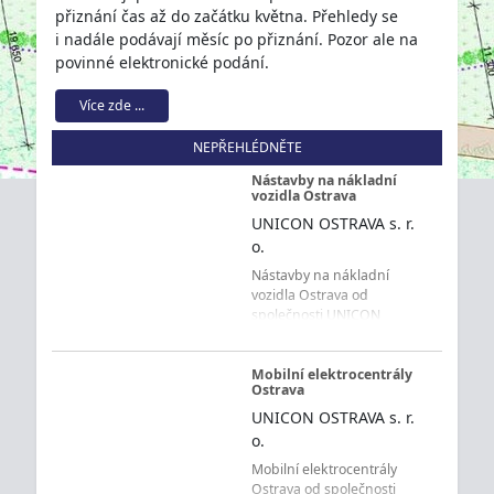
přiznání čas až do začátku května. Přehledy se
i nadále podávají měsíc po přiznání. Pozor ale na
povinné elektronické podání.
Více zde ...
NEPŘEHLÉDNĚTE
Nástavby na nákladní
vozidla Ostrava
UNICON OSTRAVA s. r.
o.
Nástavby na nákladní
vozidla Ostrava od
společnosti UNICON
OSTRAVA s. r. o. představují
technická řešení pro
dopravu, manipulaci s
Mobilní elektrocentrály
Ostrava
materiálem, kontejnery i
nakládku a vykládku zboží.
UNICON OSTRAVA s. r.
Firma působí na trhu od
o.
roku 1993 a zákazníkům z
Mobilní elektrocentrály
Ostravy a celého
Ostrava od společnosti
Moravskoslezského kraje