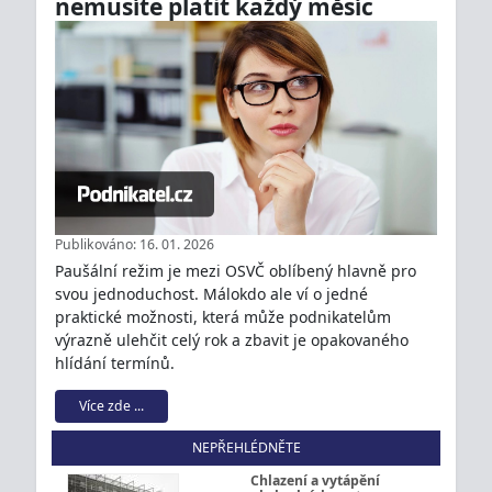
nemusíte platit každý měsíc
Publikováno: 16. 01. 2026
Paušální režim je mezi OSVČ oblíbený hlavně pro
svou jednoduchost. Málokdo ale ví o jedné
praktické možnosti, která může podnikatelům
výrazně ulehčit celý rok a zbavit je opakovaného
hlídání termínů.
Více zde ...
NEPŘEHLÉDNĚTE
Chlazení a vytápění