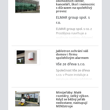
obchodních center,
kanceláří, škol i nemocnic
s důrazem na spolehlivý
provoz
ELMAR group spol. s
r.o.
ELMAR group spol. s r.o. z
Prostějova navrhuje a
realizuje systémy chlazení,
vytápění, vzduchotechniky
a měření s regulací pro
obchodní centra,
Jablotron ochrání váš
domov i firmu
kancelářské budovy, školy,
spolehlivým alarmem
nemocnice i ubytovací
Vše ze dřeva s.r.o.
zařízení s důrazem na
úsporu energií a spolehlivý
Společnost Vše ze dřeva
provoz.
s.r.o. v Praze instaluje a
servisuje alarmy Jablotron
pro byty, domy i firmy.
Získejte přehledné
ovládání, rychlé
Minijeřáby: Malé
rozměry, velký výkon.
upozornění a jistotu každý
Když se běžný jeřáb
den.
nedostane, nastupují
MINIstroje