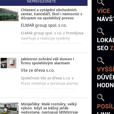
NEPŘEHLÉDNĚTE
Chlazení a vytápění obchodních
center, kanceláří, škol i nemocnic s
důrazem na spolehlivý provoz
ELMAR group spol. s r.o.
ELMAR group spol. s r.o. z Prostějova
navrhuje a realizuje systémy
chlazení, vytápění, vzduchotechniky
a měření s regulací pro obchodní
centra, kancelářské budovy, školy,
Jablotron ochrání váš domov i
nemocnice i ubytovací zařízení s
firmu spolehlivým alarmem
důrazem na úsporu energií a
Vše ze dřeva s.r.o.
spolehlivý provoz.
Společnost Vše ze dřeva s.r.o. v
Praze instaluje a servisuje alarmy
Jablotron pro byty, domy i firmy.
Získejte přehledné ovládání, rychlé
upozornění a jistotu každý den.
Minijeřáby: Malé rozměry, velký
výkon. Když se běžný jeřáb
nedostane, nastupují MINIstroje