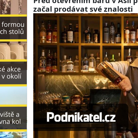
Před otevřením baru v Asii p
začal prodávat své znalosti