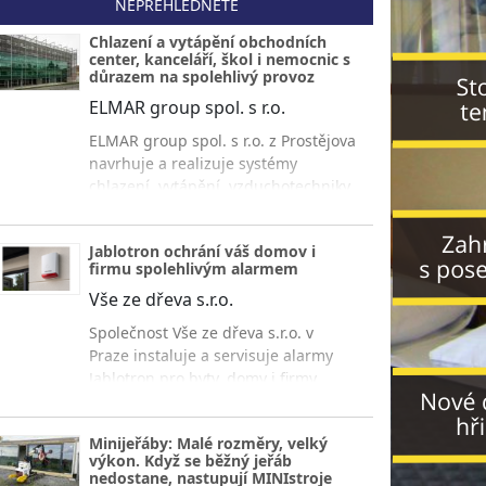
NEPŘEHLÉDNĚTE
Chlazení a vytápění obchodních
center, kanceláří, škol i nemocnic s
důrazem na spolehlivý provoz
ELMAR group spol. s r.o.
ELMAR group spol. s r.o. z Prostějova
navrhuje a realizuje systémy
chlazení, vytápění, vzduchotechniky
a měření s regulací pro obchodní
centra, kancelářské budovy, školy,
Jablotron ochrání váš domov i
nemocnice i ubytovací zařízení s
firmu spolehlivým alarmem
důrazem na úsporu energií a
Vše ze dřeva s.r.o.
spolehlivý provoz.
Společnost Vše ze dřeva s.r.o. v
Praze instaluje a servisuje alarmy
Jablotron pro byty, domy i firmy.
Získejte přehledné ovládání, rychlé
upozornění a jistotu každý den.
Minijeřáby: Malé rozměry, velký
výkon. Když se běžný jeřáb
nedostane, nastupují MINIstroje