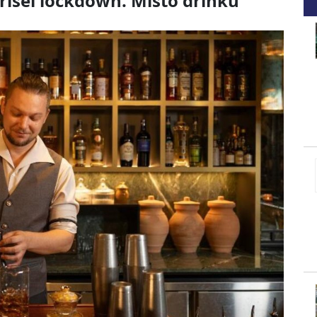
řišel lockdown. Místo drinků