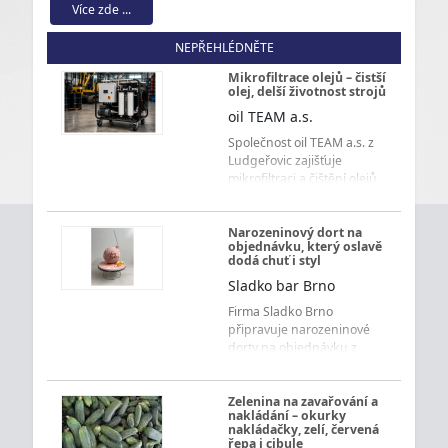
Více zde ...
NEPŘEHLÉDNĚTE
Mikrofiltrace olejů – čistší
olej, delší životnost strojů
oil TEAM a.s.
Společnost oil TEAM a.s. z
Ludgeřovic zajišťuje
mikrofiltraci a čištění olejů,
které pomáhá chránit
hydraulické systémy,
prodloužit životnost náplní
Narozeninový dort na
objednávku, který oslavě
a omezit náklady na
dodá chuť i styl
údržbu.
Sladko bar Brno
Firma Sladko Brno
připravuje narozeninové
dorty na objednávku z
kvalitních ingrediencí.
Vyberte si velikost, korpus,
krém i náplň a oslavte
Zelenina na zavařování a
nakládání – okurky
narozeniny sladce.
nakládačky, zelí, červená
řepa i cibule