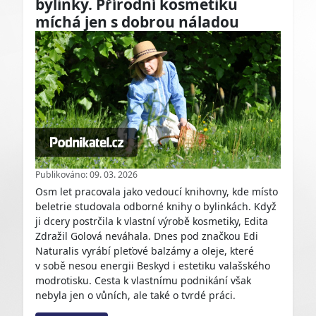
bylinky. Přírodní kosmetiku
míchá jen s dobrou náladou
Publikováno: 09. 03. 2026
Osm let pracovala jako vedoucí knihovny, kde místo
beletrie studovala odborné knihy o bylinkách. Když
ji dcery postrčila k vlastní výrobě kosmetiky, Edita
Zdražil Golová neváhala. Dnes pod značkou Edi
Naturalis vyrábí pleťové balzámy a oleje, které
v sobě nesou energii Beskyd i estetiku valašského
modrotisku. Cesta k vlastnímu podnikání však
nebyla jen o vůních, ale také o tvrdé práci.