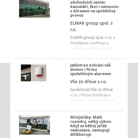
obchodních center,
kanceláří, škol i nemocnic
s důrazem na spolehlivý
provoz
ELMAR group spol. s
r.o.
ELMAR group spol. s r.o. z
Prostějova navrhuje a
realizuje systémy chlazení,
vytápění, vzduchotechniky
a měření s regulací pro
obchodní centra,
Jablotron ochrání váš
domov i firmu
kancelářské budovy, školy,
spolehlivým alarmem
nemocnice i ubytovací
Vše ze dřeva s.r.o.
zařízení s důrazem na
úsporu energií a spolehlivý
Společnost Vše ze dřeva
provoz.
s.r.o. v Praze instaluje a
servisuje alarmy Jablotron
pro byty, domy i firmy.
Získejte přehledné
ovládání, rychlé
Minijeřáby: Malé
rozměry, velký výkon.
upozornění a jistotu každý
Když se běžný jeřáb
den.
nedostane, nastupují
MINIstroje