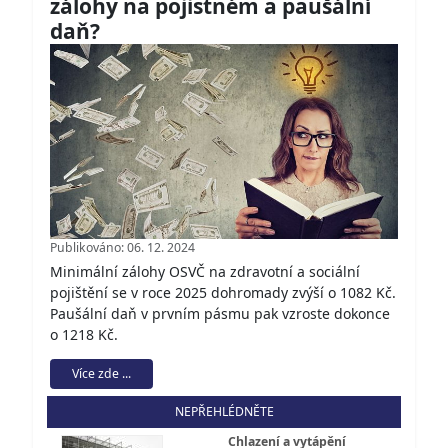
zálohy na pojistném a paušální
daň?
Publikováno: 06. 12. 2024
Minimální zálohy OSVČ na zdravotní a sociální
pojištění se v roce 2025 dohromady zvýší o 1082 Kč.
Paušální daň v prvním pásmu pak vzroste dokonce
o 1218 Kč.
Více zde ...
NEPŘEHLÉDNĚTE
Chlazení a vytápění