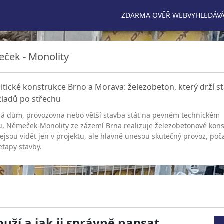
ZDARMA OVĚŘ WEB
VYHLEDÁVÁ
ček - Monolity
tické konstrukce Brno a Morava: železobeton, který drží s
kladů po střechu
á dům, provozovna nebo větší stavba stát na pevném technickém
u, Němeček-Monolity ze zázemí Brna realizuje železobetonové kons
ejsou vidět jen v projektu, ale hlavně unesou skutečný provoz, poča
 etapy stavby.
uží a jak ji správně napsat