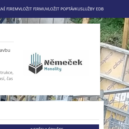
NÍ FIREM
VLOŽIT FIRMU
VLOŽIT POPTÁVKU
SLUŽBY EDB
tavbu
trukce,
sí, čas