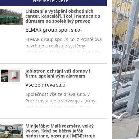
NEPŘEHLÉDNĚTE
Chlazení a vytápění obchodních
center, kanceláří, škol i nemocnic s
důrazem na spolehlivý provoz
ELMAR group spol. s r.o.
ELMAR group spol. s r.o. z Prostějova
navrhuje a realizuje systémy
chlazení, vytápění, vzduchotechniky
a měření s regulací pro obchodní
centra, kancelářské budovy, školy,
Jablotron ochrání váš domov i
nemocnice i ubytovací zařízení s
firmu spolehlivým alarmem
důrazem na úsporu energií a
Vše ze dřeva s.r.o.
spolehlivý provoz.
Společnost Vše ze dřeva s.r.o. v
Praze instaluje a servisuje alarmy
Jablotron pro byty, domy i firmy.
Získejte přehledné ovládání, rychlé
upozornění a jistotu každý den.
Minijeřáby: Malé rozměry, velký
výkon. Když se běžný jeřáb
nedostane, nastupují MINIstroje