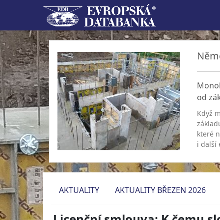
Něme
Monoli
od zá
Když m
základ
které n
i další
AKTUALITY
AKTUALITY BŘEZEN 2026
Licenční smlouva: K čemu slo