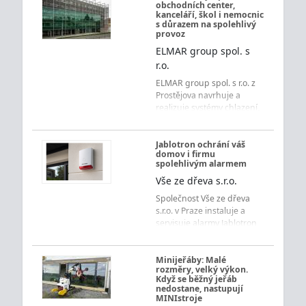
obchodních center,
kanceláří, škol i nemocnic
s důrazem na spolehlivý
provoz
ELMAR group spol. s
r.o.
ELMAR group spol. s r.o. z
Prostějova navrhuje a
realizuje systémy chlazení,
vytápění, vzduchotechniky
a měření s regulací pro
obchodní centra,
Jablotron ochrání váš
domov i firmu
kancelářské budovy, školy,
spolehlivým alarmem
nemocnice i ubytovací
Vše ze dřeva s.r.o.
zařízení s důrazem na
úsporu energií a spolehlivý
Společnost Vše ze dřeva
provoz.
s.r.o. v Praze instaluje a
servisuje alarmy Jablotron
pro byty, domy i firmy.
Získejte přehledné
ovládání, rychlé
Minijeřáby: Malé
rozměry, velký výkon.
upozornění a jistotu každý
Když se běžný jeřáb
den.
nedostane, nastupují
MINIstroje