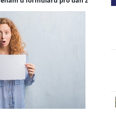
ěnám u formulářů pro daň z