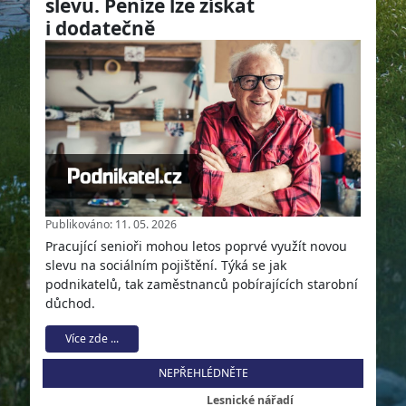
slevu. Peníze lze získat
i dodatečně
Publikováno: 11. 05. 2026
Pracující senioři mohou letos poprvé využít novou
slevu na sociálním pojištění. Týká se jak
podnikatelů, tak zaměstnanců pobírajících starobní
důchod.
Více zde ...
NEPŘEHLÉDNĚTE
Lesnické nářadí