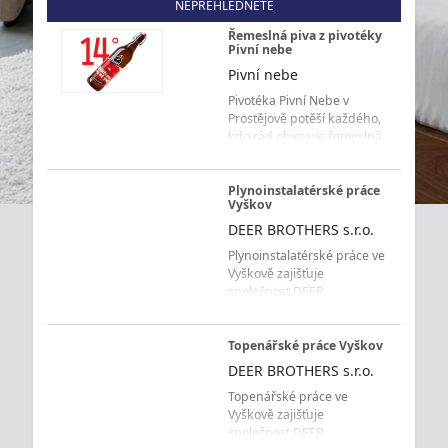
NEPŘEHLÉDNĚTE
Řemeslná piva z pivotéky
Pivní nebe
Pivní nebe
Pivotéka Pivní Nebe v
Prostějově potěší každého,
kdo rád objevuje řemeslná
piva z minipivovarů. Ležáky,
IPA, APA i další pivní styly
čekají na váš výběr.
Plynoinstalatérské práce
Vyškov
DEER BROTHERS s.r.o.
Plynoinstalatérské práce ve
Vyškově zajišťuje
společnost DEER
BROTHERS s.r.o. pro
domácnosti, rodinné a
bytové domy, průmyslové
Topenářské práce Vyškov
objekty, úřady, školy i další
DEER BROTHERS s.r.o.
budovy. Firma provádí
Topenářské práce ve
montáž nových rozvodů
Vyškově zajišťuje
plynu, opravy a
společnost DEER
rekonstrukce stávající