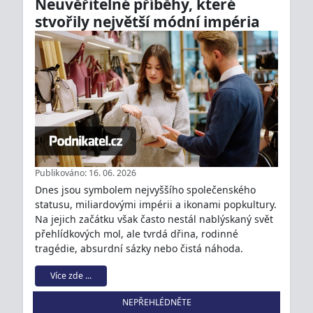
Neuvěřitelné příběhy, které
stvořily největší módní impéria
Publikováno: 16. 06. 2026
Dnes jsou symbolem nejvyššího společenského
statusu, miliardovými impérii a ikonami popkultury.
Na jejich začátku však často nestál nablýskaný svět
přehlídkových mol, ale tvrdá dřina, rodinné
tragédie, absurdní sázky nebo čistá náhoda.
Více zde ...
NEPŘEHLÉDNĚTE