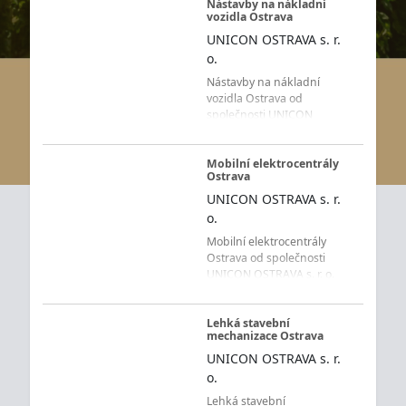
Nástavby na nákladní
vozidla Ostrava
UNICON OSTRAVA s. r.
o.
Nástavby na nákladní
vozidla Ostrava od
společnosti UNICON
OSTRAVA s. r. o. představují
technická řešení pro
dopravu, manipulaci s
Mobilní elektrocentrály
Ostrava
materiálem, kontejnery i
nakládku a vykládku zboží.
UNICON OSTRAVA s. r.
Firma působí na trhu od
o.
roku 1993 a zákazníkům z
Mobilní elektrocentrály
Ostravy a celého
Ostrava od společnosti
Moravskoslezského kraje
UNICON OSTRAVA s. r. o.
zajišťuje prodej, odborný
poskytují vlastní zdroj
výběr, montáž, servis a
elektrické energie pro
podle typu zařízení také
stavební práce, řemeslné
Lehká stavební
revize vozidlových nástaveb
mechanizace Ostrava
činnosti, průmyslové
a hydraulických systémů.
provozy i další místa, kde
UNICON OSTRAVA s. r.
Portfolio zahrnuje
není k dispozici běžná
hydraulické nakládací
o.
elektrická síť nebo je
jeřáby FASSI, hákové nosiče
Lehká stavební
potřeba záložní napájení.