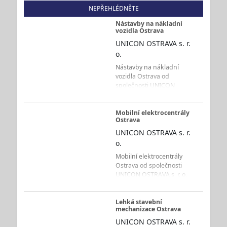
NEPŘEHLÉDNĚTE
Nástavby na nákladní
vozidla Ostrava
UNICON OSTRAVA s. r.
o.
Nástavby na nákladní
vozidla Ostrava od
společnosti UNICON
OSTRAVA s. r. o. představují
technická řešení pro
dopravu, manipulaci s
Mobilní elektrocentrály
Ostrava
materiálem, kontejnery i
nakládku a vykládku zboží.
UNICON OSTRAVA s. r.
Firma působí na trhu od
o.
roku 1993 a zákazníkům z
Mobilní elektrocentrály
Ostravy a celého
Ostrava od společnosti
Moravskoslezského kraje
UNICON OSTRAVA s. r. o.
zajišťuje prodej, odborný
poskytují vlastní zdroj
výběr, montáž, servis a
elektrické energie pro
podle typu zařízení také
stavební práce, řemeslné
Lehká stavební
revize vozidlových nástaveb
mechanizace Ostrava
činnosti, průmyslové
a hydraulických systémů.
provozy i další místa, kde
UNICON OSTRAVA s. r.
Portfolio zahrnuje