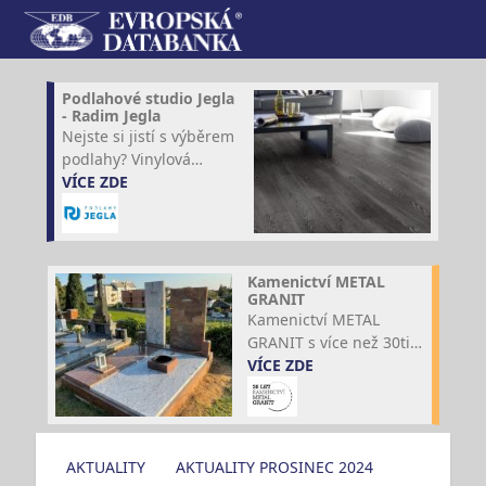
Podlahové studio Jegla
- Radim Jegla
Nejste si jistí s výběrem
podlahy? Vinylová
podlaha Therdex nabízí
VÍCE ZDE
luxusní vzhled, precizní
design a odolnost na
celý život!
Kamenictví METAL
GRANIT
Kamenictví METAL
GRANIT s více než 30ti
letou tradicí vyrábí
VÍCE ZDE
pomníky, hřbitovní
doplňky i stavební
prvky. Věnují se také
realizaci hrobů.
AKTUALITY
AKTUALITY PROSINEC 2024