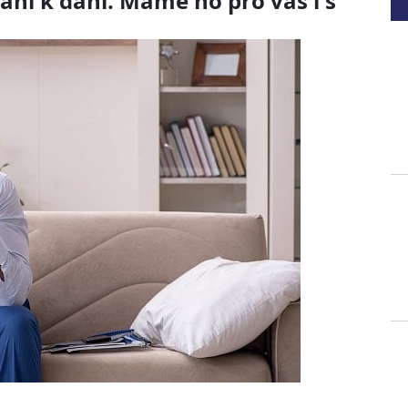
ání k dani. Máme ho pro vás i s