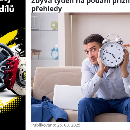
Zbývá týden na podání přizn
přehledy
Publikováno: 25. 03. 2025