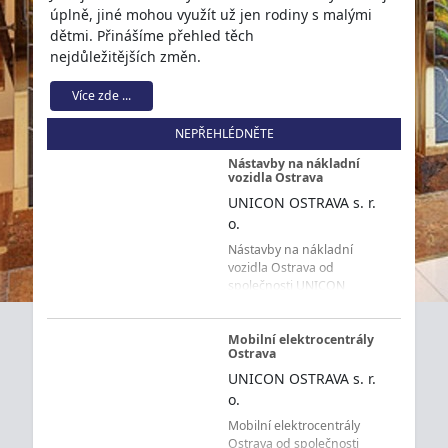
úplně, jiné mohou využít už jen rodiny s malými
dětmi. Přinášíme přehled těch
nejdůležitějších změn.
Více zde ...
NEPŘEHLÉDNĚTE
Nástavby na nákladní
vozidla Ostrava
UNICON OSTRAVA s. r.
o.
Nástavby na nákladní
vozidla Ostrava od
společnosti UNICON
OSTRAVA s. r. o. představují
technická řešení pro
dopravu, manipulaci s
Mobilní elektrocentrály
Ostrava
materiálem, kontejnery i
nakládku a vykládku zboží.
UNICON OSTRAVA s. r.
Firma působí na trhu od
o.
roku 1993 a zákazníkům z
Mobilní elektrocentrály
Ostravy a celého
Ostrava od společnosti
Moravskoslezského kraje