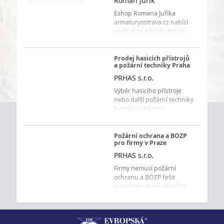
Roman Juřík
Eshop Romana Juříka
armaturyostrava.cz nabízí
ocelové trubkové oblouky
90° skladem až do DN 200.
Vyberte potřebnou dimenzi
pohodlně v e-shopu a
Prodej hasicích přístrojů
a požární techniky Praha
objednejte s rychlým
dodáním.
PRHAS s.r.o.
Výběr hasicího přístroje
nebo další požární techniky
by měl vycházet z
konkrétního prostředí a
způsobu použití. PRHAS
s.r.o. dodává zákazníkům v
Požární ochrana a BOZP
pro firmy v Praze
Praze a Středočeském kraji
hasicí přístroje, hydranty,
PRHAS s.r.o.
požární hlásiče, tabulky a
Firmy nemusí požární
další vybavení a zároveň
ochranu a BOZP řešit
pomáhá s volbou
prostřednictvím několika
vhodného řešení. Firmám,
různých dodavatelů.
průmyslovým provozům,
PRHAS s.r.o. poskytuje
institucím, správcům
podnikům v Praze a
nemovitostí, bytovým
Středočeském kraji