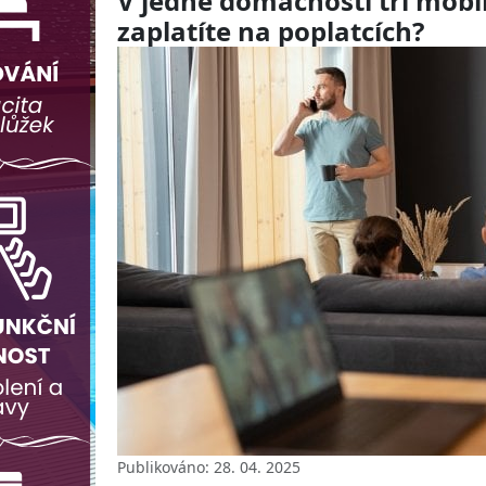
V jedné domácnosti tři mobily
zaplatíte na poplatcích?
Publikováno: 28. 04. 2025