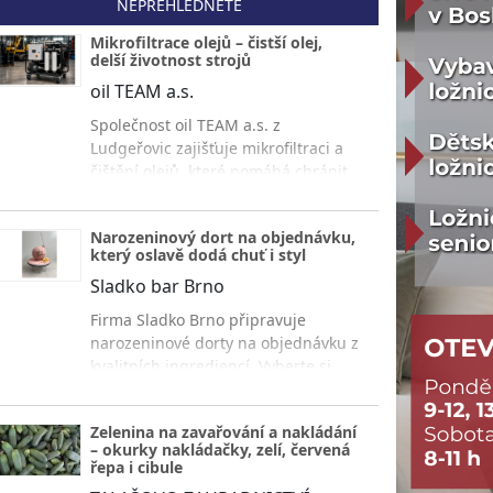
NEPŘEHLÉDNĚTE
Mikrofiltrace olejů – čistší olej,
delší životnost strojů
oil TEAM a.s.
Společnost oil TEAM a.s. z
Ludgeřovic zajišťuje mikrofiltraci a
čištění olejů, které pomáhá chránit
hydraulické systémy, prodloužit
životnost náplní a omezit náklady na
Narozeninový dort na objednávku,
údržbu.
který oslavě dodá chuť i styl
Sladko bar Brno
Firma Sladko Brno připravuje
narozeninové dorty na objednávku z
kvalitních ingrediencí. Vyberte si
velikost, korpus, krém i náplň a
oslavte narozeniny sladce.
Zelenina na zavařování a nakládání
– okurky nakládačky, zelí, červená
řepa i cibule