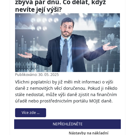
zbývá pár dnů. Co dělat, když
nevíte její výši?
Publikováno: 30. 05. 2025
Všichni poplatníci by již měli mít informaci o výši
daně z nemovitých věcí doručenou. Pokud ji někdo
stále nedostal, může výši daně zjistit na finančním
úřadě nebo prostřednictvím portálu MOJE daně.
Více zde ...
NEPŘEHLÉDNĚTE
Nástavby na nákladní