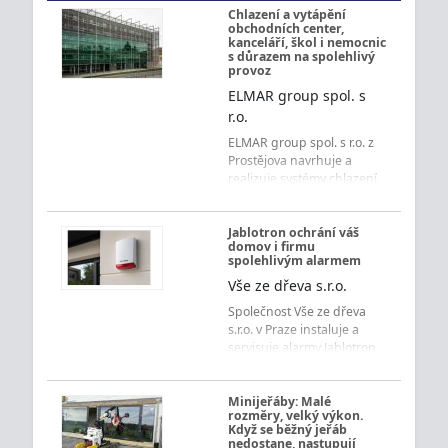
Chlazení a vytápění
obchodních center,
kanceláří, škol i nemocnic
s důrazem na spolehlivý
provoz
ELMAR group spol. s
r.o.
ELMAR group spol. s r.o. z
Prostějova navrhuje a
realizuje systémy chlazení,
vytápění, vzduchotechniky
a měření s regulací pro
obchodní centra,
Jablotron ochrání váš
domov i firmu
kancelářské budovy, školy,
spolehlivým alarmem
nemocnice i ubytovací
Vše ze dřeva s.r.o.
zařízení s důrazem na
úsporu energií a spolehlivý
Společnost Vše ze dřeva
provoz.
s.r.o. v Praze instaluje a
servisuje alarmy Jablotron
pro byty, domy i firmy.
Získejte přehledné
ovládání, rychlé
Minijeřáby: Malé
rozměry, velký výkon.
upozornění a jistotu každý
Když se běžný jeřáb
den.
nedostane, nastupují