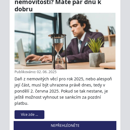
nemovitostí? Máte pár dnů k
dobru
Publikováno: 02. 06. 2025
Daň z nemovitých věcí pro rok 2025, nebo alespoň
její část, musí být uhrazena právě dnes, tedy v
pondělí 2. června 2025. Pokud se tak nestane, je
ještě možnost vyhnout se sankcím za pozdní
platbu.
Více zde ...
NEPŘEHLÉDNĚTE