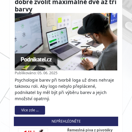
dobré zvolit maximálně dvě až tři
barvy
Publikováno: 05. 06. 2025
Psychologie barev při tvorbě loga už dnes nehraje
takovou roli. Aby logo nebylo přeplácené,
podnikatel by měl být při výběru barev a jejich
množství opatrný.
Více zde ...
NEPŘEHLÉDNĚTE
Řemeslná piva z pivotéky