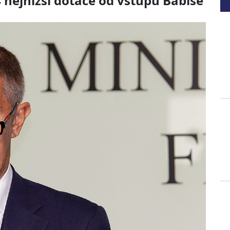
 nejnižší dotace od vstupu Babiše