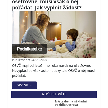
ošetřovné, musí však o něj
požádat. Jak vyplnit žádost?
Publikováno: 24. 01. 2025
OSVČ mají od letošního roku nárok na ošetřovné.
Nevyplácí se však automaticky, ale OSVČ o něj musí
požádat.
Více zde ...
NEPŘEHLÉDNĚTE
Nástavby na nákladní
vozidla Ostrava