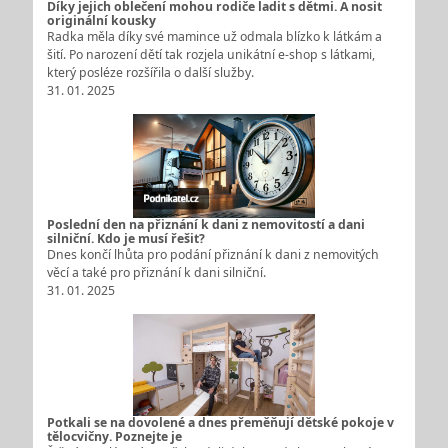
Díky jejich oblečení mohou rodiče ladit s dětmi. A nosit
originální kousky
Radka měla díky své mamince už odmala blízko k látkám a
šití. Po narození dětí tak rozjela unikátní e-shop s látkami,
který posléze rozšířila o další služby.
31. 01. 2025
Poslední den na přiznání k dani z nemovitostí a dani
silniční. Kdo je musí řešit?
Dnes končí lhůta pro podání přiznání k dani z nemovitých
věcí a také pro přiznání k dani silniční.
31. 01. 2025
Potkali se na dovolené a dnes přeměňují dětské pokoje v
tělocvičny. Poznejte je