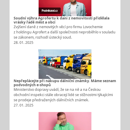
Soudní výhra Agrofertu k dani z nemovitostí přidělala
vrásky řadě měst a obcí
Zvýšení daně z nemovitých věcí pro firmu Lovochemie
z holdingu Agrofert a další společnosti neproběhlo v souladu
se zákonem, rozhodl ústecký soud.
28. 01. 2025
Nepřeplácejte při nákupu dálniční známky. Máme seznam
podvodných e-shopů
Ministerstvo dopravy uvádí, že se na ně a na Českou
obchodní inspekci stále obracejí lidé se stížnostmi týkajícími
se prodeje předražených dálničních známek.
27. 01. 2025