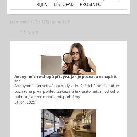
ŘÍJEN
|
LISTOPAD
|
PROSINEC
(záznamy 1 / 25 z 125) strana 1 / 5
1
2
3
4
5
Anonymních e-shopů přibývá. Jak je poznat a nenapálit
se?
Anonymní internetové obchody v dnešní době není snadné
poznat na první pohled. Zákazníci tak často netuší, od koho
nakupují a poté mohou mít problémy.
31. 01. 2025