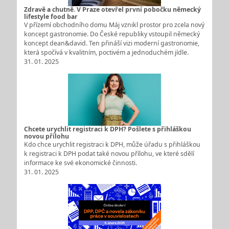
Zdravě a chutně. V Praze otevřel první pobočku německý
lifestyle food bar
V přízemí obchodního domu Máj vznikl prostor pro zcela nový
koncept gastronomie. Do České republiky vstoupil německý
koncept dean&david. Ten přináší vizi moderní gastronomie,
která spočívá v kvalitním, poctivém a jednoduchém jídle.
31. 01. 2025
Chcete urychlit registraci k DPH? Pošlete s přihláškou
novou přílohu
Kdo chce urychlit registraci k DPH, může úřadu s přihláškou
k registraci k DPH podat také novou přílohu, ve které sdělí
informace ke své ekonomické činnosti.
31. 01. 2025