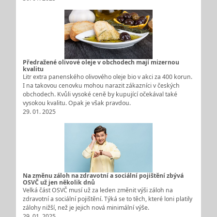
Předražené olivové oleje v obchodech mají mizernou
kvalitu
Litr extra panenského olivového oleje bio v akci za 400 korun.
I na takovou cenovku mohou narazit zákazníci v českých
obchodech. Kvůli vysoké ceně by kupující očekával také
vysokou kvalitu. Opak je však pravdou.
29. 01. 2025
Na změnu záloh na zdravotní a sociální pojištění zbývá
OSVČ už jen několik dnů
Velká část OSVČ musí už za leden změnit výši záloh na
zdravotní a sociální pojištění. Týká se to těch, které loni platily
zálohy nižší, než je jejich nová minimální výše.
29. 01. 2025