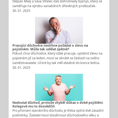
Štěpán Malý a Sáva Střelec dali dohromady byznys, který se
zaměřuje na výrobu variabilních dřevěných prolézaček.
30. 01. 2025
Pracující důchodce nestihne požádat o slevu na
pojistném. Může tak udělat zpětně?
Pokud chce důchodce, který stále pracuje, uplatnit slevu na
pojistném již za leden, musí se obrátit se žádostí na svého
zaměstnavatele. Učinit by tak měl ideálně do konce ledna.
30. 01. 2025
Nedostal důchod, protože chyběl důkaz o době pojištění.
Kolegové mu to dosvědčili
Pro přiznání starobního důchodu je třeba splnit dvě zásadní
podmínky. Žadatel musí dosáhnout důchodového věku a