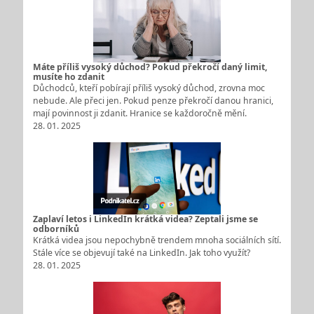
Máte příliš vysoký důchod? Pokud překročí daný limit,
musíte ho zdanit
Důchodců, kteří pobírají příliš vysoký důchod, zrovna moc
nebude. Ale přeci jen. Pokud penze překročí danou hranici,
mají povinnost ji zdanit. Hranice se každoročně mění.
28. 01. 2025
Zaplaví letos i LinkedIn krátká videa? Zeptali jsme se
odborníků
Krátká videa jsou nepochybně trendem mnoha sociálních sítí.
Stále více se objevují také na LinkedIn. Jak toho využít?
28. 01. 2025